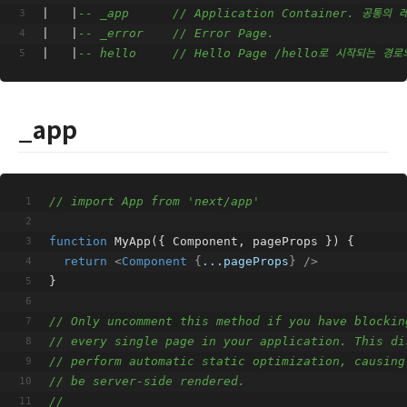
|   |
-- _app      // Application Container. 공통
|   |
-- _error    // Error Page.
|   |
-- hello     // Hello Page /hello로 시작되는 
_app
// import App from 'next/app'
function
MyApp
(
{ Component, pageProps }
) 
{
return
<
Component
 {
...pageProps
} />
}
// Only uncomment this method if you have blockin
// every single page in your application. This di
// perform automatic static optimization, causing
// be server-side rendered.
//