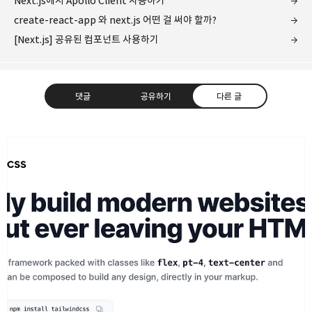
Next.js에서 Apollo Client 사용하기
create-react-app 와 next.js 어떤 걸 써야 할까?
[Next.js] 공유된 컴포넌트 사용하기
댓글
공유하기
다른 글
빠리의 택시 운전사
나는 빠리의 택시 운전사 어쩌구 저쩌구 어쩌구 저쩌구
구독하기
카카오톡
라인
트위터
구독하기
카카오스토리
밴드
네이버 블로그
Pocke