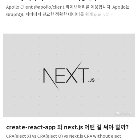
Apollo Client @apollo/client 라이브러리를 이용합니다. Apollo는
GraphQL 서버에서 필요한 정확한 데이터를 쉽게 query할 수 있는
GraplQL 클라이언트입니다. 데이터를 가져오고 변조하는 것 이외에도,
Apollo는 query와 그 결과를 분석하여 클라이언트 사이드 캐시를
구성하며 이를 통해 추가 query와 mutation이 실행될 때 최신 상태로
유지되게 합니다. Next.js에서 Apollo Client 사용하기 SSR을 할 수
있는 Next.js 프레임워크에서 Apollo Client를 사용하는 방법이
여러가지 있다. next-with-apollo라는 라이브러리가 유명하지만
아쉽게도 최신 스펙인 getServerSideProps나 getStaticProps를
정…
2020.09.15
create-react-app 와 next.js 어떤 걸 써야 할까?
CRA(eject X) vs CRA(eject O) vs Next.js CRA without eject