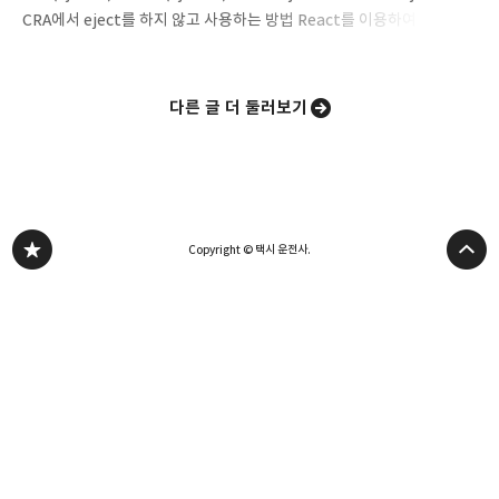
CRA에서 eject를 하지 않고 사용하는 방법 React를 이용하여
프로젝트를 만들 때 사용하는 가장 기본적인 방법 장점 신경써야 할
코드량이 적음 webpack 설정을 신경쓰지 않을 수 있음 단점 react-
scripts로 인한 추상화로 설정 flow 이해가 힘듬 추상화 정도가 높아서
다른 글 더 둘러보기
라이브러리 적용시 webpack등 코어한 부분을 건드려야할 경우, 결국
eject를 해야 함 (CRA 공통) webpack-dev-server를 이용한 개발
모드를 위한 서버만 제공, build된 파일로 프로덕션 서버(BFF) 실행을
위해서는 CRA와 동떨어진 새로운 서버를 만들어야함 (CRA 공통)
SSR을 자체적으…
Copyright © 택시 운전사.