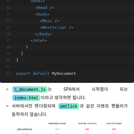
<
Html
>
<
Head
 />
<
body
>
<
Main
 />
<
NextScript
 />
</
body
>
</
Html
>
    )
  }
}
export
default
 MyDocument
는 SPA에서 시작점이 되는
\_document.js
이라고 생각하면 됩니다.
index.html
서버에서만 렌더링되며
과 같은 이벤트 핸들러가
onClick
동작하지 않습니다.