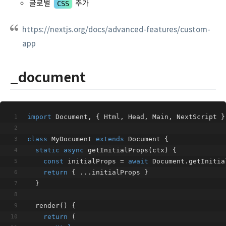
글로벌
추가
CSS
https://nextjs.org/docs/advanced-features/custom-
app
_document
import
 Document, { Html, Head, Main, NextScript }
class
MyDocument
extends
Document
{
static
async
getInitialProps
(
ctx
)
 {
const
 initialProps = 
await
 Document.getInitia
return
 { ...initialProps }
  }
render
(
)
 {
return
 (