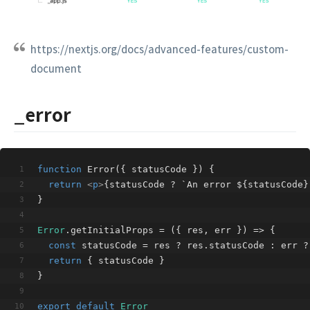
https://nextjs.org/docs/advanced-features/custom-
document
_error
function
Error
(
{ statusCode }
) 
{
return
<
p
>
{statusCode ? `An error ${statusCode}
}
Error
.getInitialProps = 
(
{ res, err }
) =>
 {
const
 statusCode = res ? res.statusCode : err ?
return
 { statusCode }
}
export
default
Error