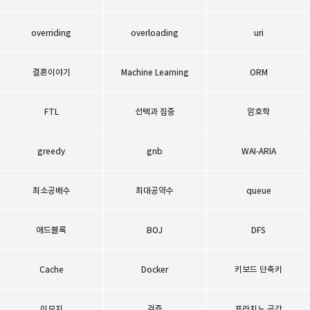
overriding
overloading
uri
결혼이야기
Machine Learning
ORM
FTL
선택과 집중
암호학
greedy
gnb
WAI-ARIA
최소공배수
최대공약수
queue
애드블록
BOJ
DFS
Cache
Docker
키보드 단축키
이모지
검증
프라치노 공간