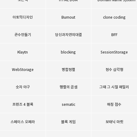
아토믹디자인
Burnout
clone coding
큰수만들기
당신과자연의대결
BFF
Klaytn
blocking
SessionStorage
WebStorage
병합정렬
정수 삼각형
숫자 야구
행렬의 곱셈
그때 그 시절 패밀리
프렌즈 4 블록
sematic
매칭 점수
스페이스 오페라
블록 게임
보태닉 마켓