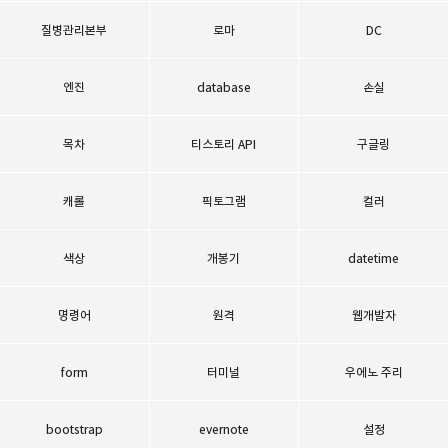
질병관리본부
로마
DC
엔진
database
손실
목차
티스토리 API
구글링
캐롤
픽토그램
컬러
색상
개봉기
datetime
명령어
원격
웹개발자
form
터미널
우에노 주리
bootstrap
evernote
설정