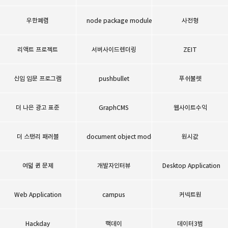
우한폐렴
node package module
사전형
리액트 프로젝트
서버사이드렌더링
ZEIT
신입 입문 프로그램
pushbullet
푸쉬불렛
더 나은 광고 표준
GraphCMS
웹사이트수익
더 스탠리 패러블
document object model
원시값
여덟 퀸 문제
개발자인터뷰
Desktop Application
Web Application
campus
커넥트원
Hackday
핵데이
데이터3법