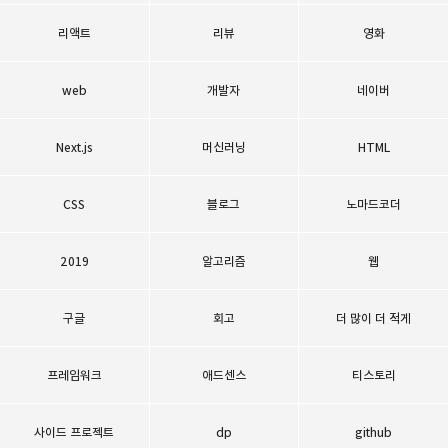
리액트
리뷰
영화
web
개발자
네이버
Next.js
머신러닝
HTML
CSS
블로그
노마드코더
2019
알고리즘
웹
구글
회고
더 많이 더 적게
프레임워크
애드센스
티스토리
사이드 프로젝트
dp
github