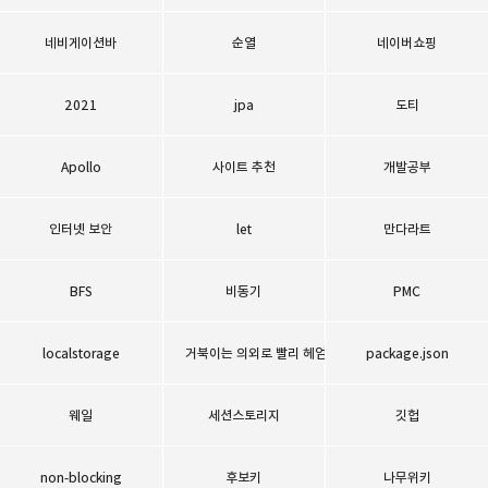
네비게이션바
순열
네이버쇼핑
2021
jpa
도티
Apollo
사이트 추천
개발공부
인터넷 보안
let
만다라트
BFS
비동기
PMC
localstorage
거북이는 의외로 빨리 헤엄친다
package.json
웨일
세션스토리지
깃헙
non-blocking
후보키
나무위키