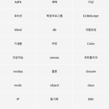
AdFit
재택
다낭
호이안
확장프로그램
ECMAScript
blind
db
자동완성
기생충
커밋
Color
인공지능
canvas
포트폴리오
nodejs
클론
closure
node
object
class
IP
동기화
DNS