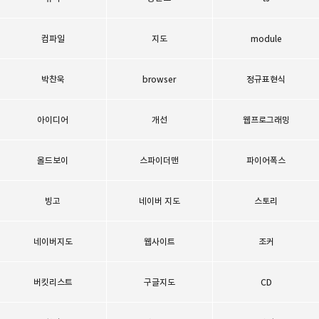
컴파일
지도
module
박찬욱
browser
정규표현식
아이디어
개선
웹프로그래밍
올드보이
스파이더맨
파이어폭스
빙고
네이버 지도
스토리
네이버지도
웹사이트
조커
버킷리스트
구글지도
CD