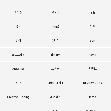
애드핏
코로나
정렬
Git
html5
기획
일상
주니어
sort
프로그래밍
tistory
naver
ADSense
트위터
유튜브
취업
더많이더적게
DEVIEW 2020
Creative Coding
라인웍스
lerna
monorepo
노션
해커하우스