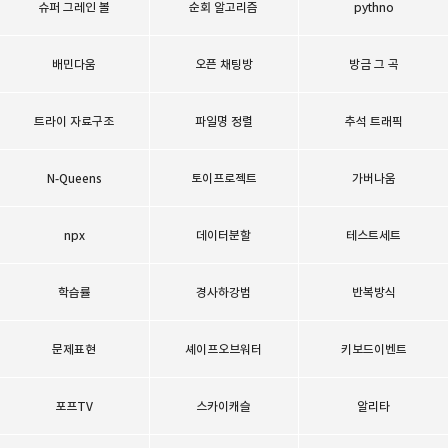
슈퍼 그레인 볼
순회 알고리즘
pythno
배민다움
오픈 채팅방
방금 그 곡
트라이 자료구조
파일명 정렬
추석 트래픽
N-Queens
토이프로젝트
가버나움
npx
데이터분할
테스트세트
학습률
경사하강법
반복방식
문제표현
셰이프오브워터
키보드이벤트
포프TV
스카이캐슬
알리타