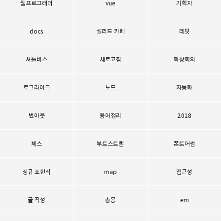
웹프로그래머
vue
기획자
docs
샐러드 카페
레딧
셔틀버스
새로고침
화상회의
로그라이크
노드
자동화
번아웃
용어정리
2018
체스
부트스트랩
폰트어썸
정규 표현식
map
접근성
글 작성
총몽
em