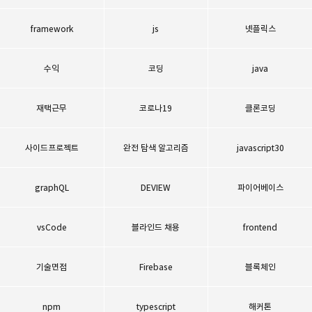
framework
js
넷플릭스
수익
코딩
java
재택근무
코로나19
클론코딩
사이드프로젝트
완전 탐색 알고리즘
javascript30
graphQL
DEVIEW
파이어베이스
vsCode
블라인드 채용
frontend
기술면접
Firebase
블록체인
npm
typescript
해커톤