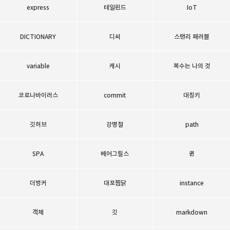
express
테일윈드
IoT
DICTIONARY
디씨
스탠리 패러블
variable
캐시
복수는 나의 것
코로나바이러스
commit
대칭키
깃허브
강병철
path
SPA
베어그릴스
퀸
더벙커
대포찜닭
instance
객체
깃
markdown