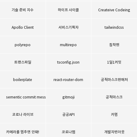
기술 준비 지수
하이프 사이클
Createive Codeing
Apollo Client
서비스기획자
tailwindcss
polyrepo
multirepo
침착맨
트랜스파일
tsconfig.json
1일1커밋
boilerplate
react-router-dom
공적마스크판매처
sementic commit message
gitmoji
공적마스크
코로나 라이브
공공API
카멈
카메라를 멈추면 안돼!
코로나맵
개발자번아웃