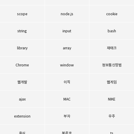
scope
node.js
cookie
string
input
bash
library
array
재태크
Chrome
window
정보통신망법
웹개발
이직
웹게임
ajax
MAC
NIKE
extension
부자
우주
휴식
봉준호
ts