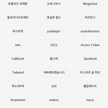
유클리드 호제법
뉴유니버스
MergeSort
플로리다프로젝트
화살표 함수
위지위그
퍼스트맨
packages
asynchronous
rem
2022
Access Token
CallStack
콜스택
QuickSort
Tailwind
계속해보겠습니다
티스토리 글 작성
복수3부작
닝보
웰컴패키지
Dropdown
reduce
vue.js