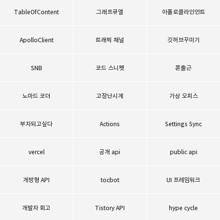
TableOfContent
그래프큐엘
아폴로클라인언트
ApolloClient
트래픽 채널
깃허브꾸미기
SNB
코드 스니펫
폰출근
노마드 코더
고장난시계
가상 오피스
부자되고싶다
Actions
Settings Sync
vercel
공개 api
public api
개방형 API
tocbot
UI 프레임워크
개발자 회고
Tistory API
hype cycle