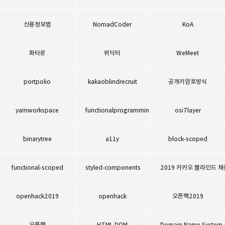
신용정보법
NomadCoder
KoA
화타운
위닥터
WeMeet
portpolio
kakaoblindrecruit
공개키암호방식
yarnworkspace
functionalprogramming
osi7layer
binarytree
a11y
block-scoped
functional-scoped
styled-components
2019 카카오 블라인드 채
openhack2019
openhack
오픈핵2019
오픈핵
HTML DOM
Domain Name System