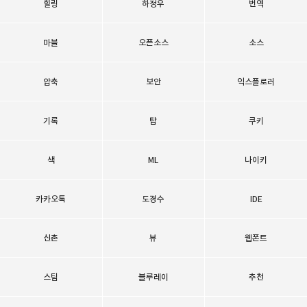
힐링
하정우
번역
마블
오픈소스
소스
압축
보안
익스플로러
기록
탑
쿠키
색
ML
나이키
카카오톡
도경수
IDE
신촌
뷰
웹폰트
스팀
블루레이
추천