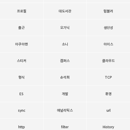
프로필
대도서관
텀블러
출근
오가닉
생산성
아쿠아맨
소니
아이스
스티커
캠퍼스
클라우드
형식
손석희
TCP
ES
개발
환경
sync
애널리틱스
url
http
filter
History