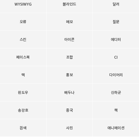
WYSIWYG
블라인드
달러
오류
메모
질문
스킨
아이콘
에디터
페이스북
조합
CI
맥
홍보
다이어리
윈도우
배두나
신하균
송강호
중국
책
검색
사진
애니메이션