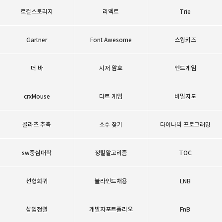
로컬스토리지
리엑트
Trie
Gartner
Font Awesome
스윙키즈
더 바
시저 암호
엔드게임
crxMouse
다트 게임
비밀지도
콜라츠 추측
소수 찾기
다이나믹 프로그래밍
sw중심대학
정렬알고리즘
TOC
선형회귀
블라인드채용
LNB
삽입정렬
개발자포트폴리오
FnB