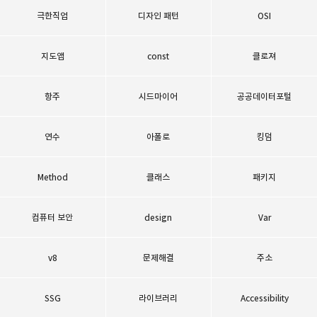
극한직업
디자인 패턴
OSI
지도앱
const
클로져
항주
시드마이어
공공데이터포털
연수
아폴로
킹덤
Method
클래스
패키지
컴퓨터 보안
design
Var
v8
문제해결
주소
SSG
라이브러리
Accessibility