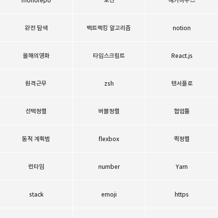
완전 탐색
백트랙킹 알고리즘
notion
올해의영화
타입스크립트
React.js
원격근무
zsh
텐서플로
선택정렬
버블정렬
협업툴
동적 계획법
flexbox
퀵정렬
런타임
number
Yarn
stack
emoji
https