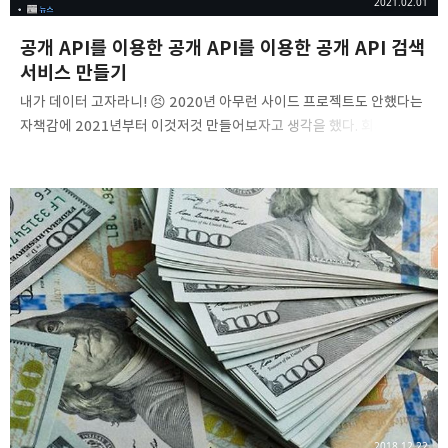
2021.02.01
공개 API를 이용한 공개 API를 이용한 공개 API 검색
서비스 만들기
내가 데이터 고자라니! 😣 2020년 아무런 사이드 프로젝트도 안했다는
자책감에 2021년부터 이것저것 만들어보자고 생각을 했다. 회사에서는
백/프론트 가리지 않고 하고는 있지만 그래도 나는 프론트엔드를 더 잘
알고 좋아하는 프론트엔드 가이이다. 그러나 모든 프론트엔드
개발자들이 알고 있듯, 프론트엔드 개발자가 사이드 프로젝트
하는데에는 한 가지 문제가 있다! 그것은 바로 "보여줄 데이터가
없다는것" 😂 Open API를 찾아나서는 여정 🛣 이전에도 정말 정말
간단한 백엔드를 구축해서 사용하거나, GraphCMS 같은 CMS를
사용해서더 많이 더 적게같은 프로젝트도 진행했다. 그마저 안되면
넷상에 공개된 API Open Api(혹은 Public Api)를 사용하곤 해왔다.
그런데 Open API를 찾는 것..
2018.12.22